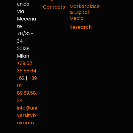
unico
Marketplace
Contacts
Via
& Digital
Media
Mecena
te
Research
76/32-
34 –
20138
Milan
+39 02
36.55.64
. 62
|
+39
02
89.69.58.
34
info@uni
versityb
ox.com