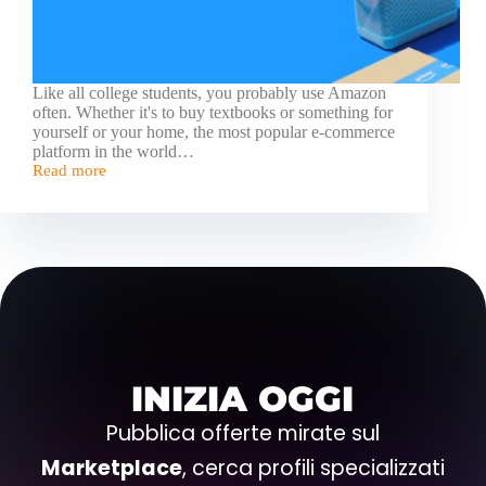
Like all college students, you probably use Amazon
often. Whether it's to buy textbooks or something for
yourself or your home, the most popular e-commerce
platform in the world…
Read more
INIZIA OGGI
Pubblica offerte mirate sul
Marketplace
, cerca profili specializzati