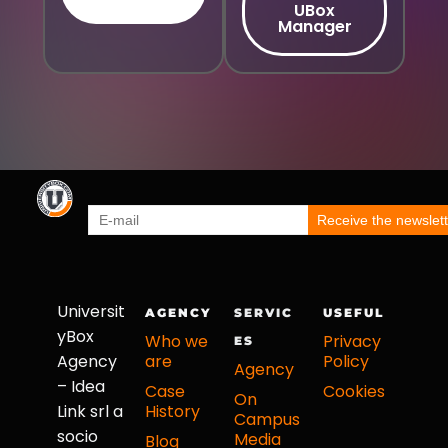
UBox
Manager
Universit
AGENCY
SERVIC
USEFUL
yBox
Who we
Privacy
ES
Agency
are
Policy
Agency
– Idea
Case
Cookies
On
Link srl a
History
Campus
socio
Media
Blog