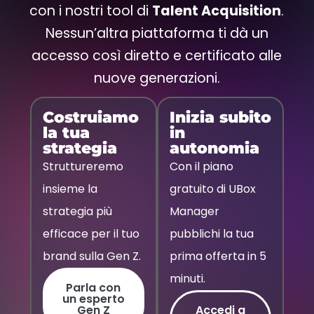
con i nostri tool di
Talent Acquisition
.
Nessun’altra piattaforma ti dà un
accesso così diretto e certificato alle
nuove generazioni.
Costruiamo
Inizia subito
la tua
in
strategia
autonomia
Struttureremo
Con il piano
insieme la
gratuito di UBox
strategia più
Manager
efficace per il tuo
pubblichi la tua
brand sulla Gen Z.
prima offerta in 5
minuti.
Parla con
un esperto
Gen Z
Accedi a