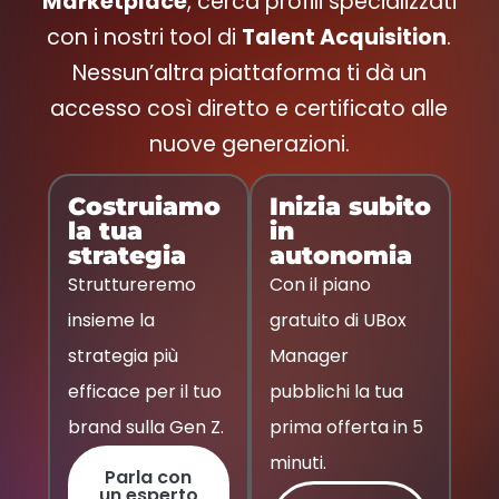
Marketplace
, cerca profili specializzati
con i nostri tool di
Talent Acquisition
.
Nessun’altra piattaforma ti dà un
accesso così diretto e certificato alle
nuove generazioni.
Costruiamo
Inizia subito
la tua
in
strategia
autonomia
Struttureremo
Con il piano
insieme la
gratuito di UBox
strategia più
Manager
efficace per il tuo
pubblichi la tua
brand sulla Gen Z.
prima offerta in 5
minuti.
Parla con
un esperto