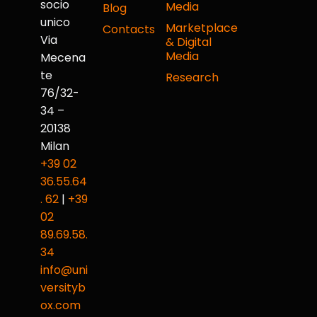
socio
Media
Blog
unico
Marketplace
Contacts
Via
& Digital
Media
Mecena
te
Research
76/32-
34 –
20138
Milan
+39 02
36.55.64
. 62
|
+39
02
89.69.58.
34
info@uni
versityb
ox.com