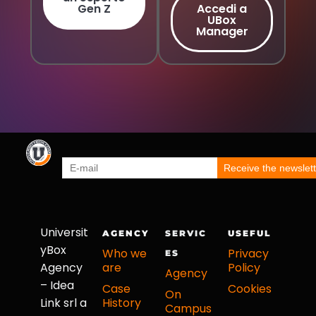
Gen Z
Accedi a
UBox
Manager
Universit
AGENCY
SERVIC
USEFUL
yBox
Who we
Privacy
ES
Agency
are
Policy
Agency
– Idea
Case
Cookies
On
Link srl a
History
Campus