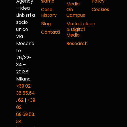
Agency
siamo
Policy
Media
– Idea
Case
On
Cookies
Link srl a
History
Campus
socio
Blog
Marketplace
unico
& Digital
Contatti
Media
Via
Mecena
Research
te
76/32-
34 –
20138
Milano
+39 02
36.55.64
. 62
|
+39
02
89.69.58.
34