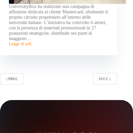
UniversityBox ha realizzato una campagna di
affissione dedicata al cliente Mastercard, sfruttando il
proprio circuito proprietario all’interno delle
università italiane. L’iniziativa ha coinvolto 6 atenei,
con la presenza di materiali promozionali in 27
postazioni strategiche, distribuite nei punti di
maggiore…
Leggi di più
PREC
SUCC