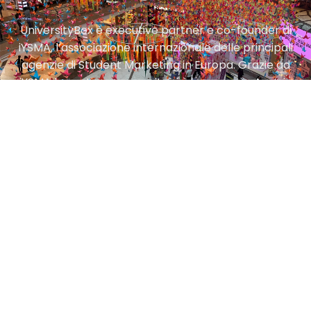
UniversityBox è executive partner e co-founder di
iYSMA, l’associazione internazionale delle principali
agenzie di Student Marketing in Europa. Grazie ad
iYSMA la nostra community si è espansa in: Austria
(Vienna); Belgio (Gand); Repubblica Ceca (Praga);
Danimarca (Copenhagen); Germania (Monaco);
Svizzera (San Gallo).
Comunicazione
strategica