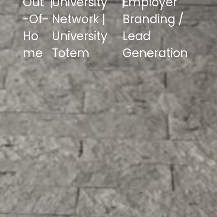
Out
|
University
|
Employer
-Of-
Network |
Branding /
Ho
University
Lead
me
Totem
Generation