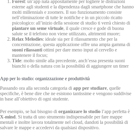
Forest
: un’app nata appositamente per togliere le distrazioni
esterne agli studenti e la dipendenza dagli smartphone che hanno
molti millennials e zoomers. Il suo funzionamento consiste
nell’eliminazione di tutte le notifiche e in un piccolo ricatto
psicologico: all’inizio della sessione di studio ti verrà chiesto di
piantare un seme virtuale
, il quale cresce e gode di buona
salute se il telefono non viene utilizzato, altrimenti muore;
Relax Melodies
: ideale sia per il rilassamento che per la
concentrazione, questa applicazione offre una ampia gamma di
suoni rilassanti
ottimi per dare meno input al cervello e
mantenere il focus;
Tide
: molto simile alla precedente, anch’essa presenta suoni
bianchi o della natura con la possibilità di aggiungere un timer
App per lo studio: organizzazione e produttività
Passando ora alla seconda categoria di
app per studiare
, quelle
specifiche, è bene dire che ne esistono tantissime e vengono suddivise
in base all’obiettivo di ogni studente.
Per esempio, se hai bisogno di
organizzare lo studio
l’app perfetta è
X-mind
. Si tratta di uno strumento indispensabile per fare mappe
mentali e inoltre lavora totalmente nel cloud, dandoti la possibilità di
salvare le mappe e accedervi da qualsiasi dispositivo.