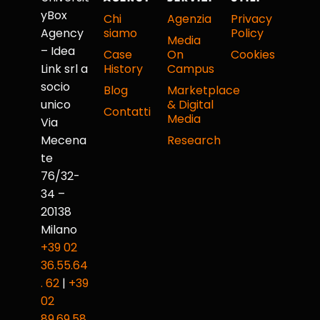
yBox
Chi
Agenzia
Privacy
Agency
siamo
Policy
Media
– Idea
Case
On
Cookies
Link srl a
History
Campus
socio
Blog
Marketplace
unico
& Digital
Contatti
Media
Via
Mecena
Research
te
76/32-
34 –
20138
Milano
+39 02
36.55.64
. 62
|
+39
02
89.69.58.