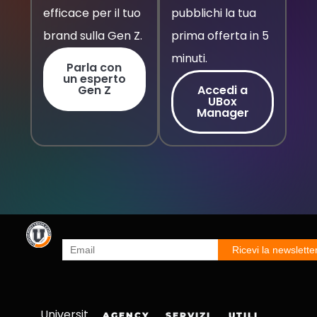
efficace per il tuo
pubblichi la tua
brand sulla Gen Z.
prima offerta in 5
minuti.
Parla con
un esperto
Gen Z
Accedi a
UBox
Manager
Universit
AGENCY
SERVIZI
UTILI