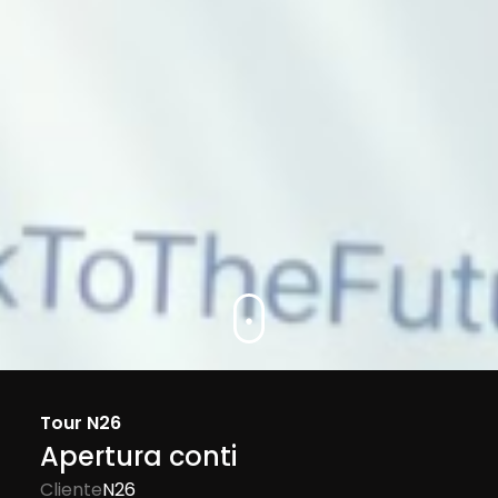
Tour N26
Apertura conti
Cliente
N26