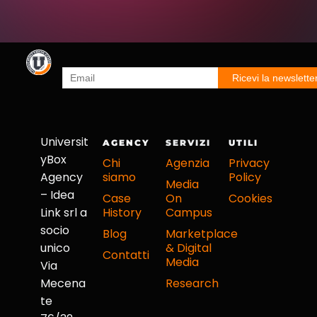
Universit
AGENCY
SERVIZI
UTILI
yBox
Chi
Agenzia
Privacy
Agency
siamo
Policy
Media
– Idea
Case
On
Cookies
Link srl a
History
Campus
socio
Blog
Marketplace
unico
& Digital
Contatti
Media
Via
Mecena
Research
te