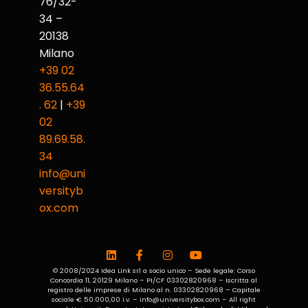
76/32-
34 –
20138
Milano
+39 02
36.55.64
. 62
|
+39
02
89.69.58.
34
info@uni
versityb
ox.com
© 2008/2024 Idea Link srl a socio unico – Sede legale: Corso
Concordia 11, 20129 Milano – PI/CF 03302820968 – Iscritta al
registro delle imprese di Milano al n. 03302820968 – Capitale
sociale € 50.000,00 i.v. – info@universitybox.com – All right