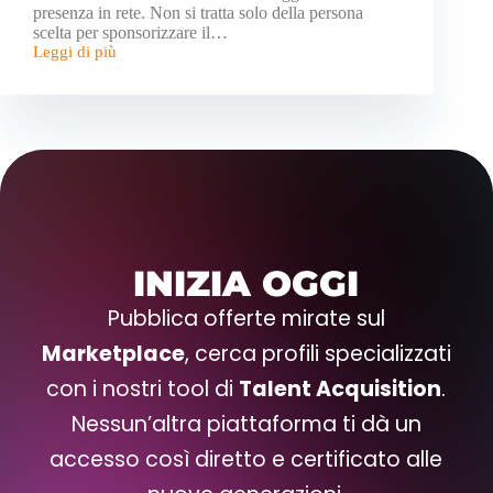
presenza in rete. Non si tratta solo della persona
scelta per sponsorizzare il…
Leggi di più
INIZIA OGGI
Pubblica offerte mirate sul
Marketplace
, cerca profili specializzati
con i nostri tool di
Talent Acquisition
.
Nessun’altra piattaforma ti dà un
accesso così diretto e certificato alle