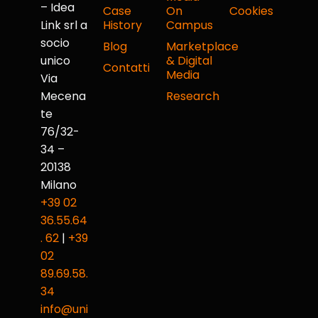
– Idea
Case
On
Cookies
Link srl a
History
Campus
socio
Blog
Marketplace
unico
& Digital
Contatti
Media
Via
Mecena
Research
te
76/32-
34 –
20138
Milano
+39 02
36.55.64
. 62
|
+39
02
89.69.58.
34
info@uni