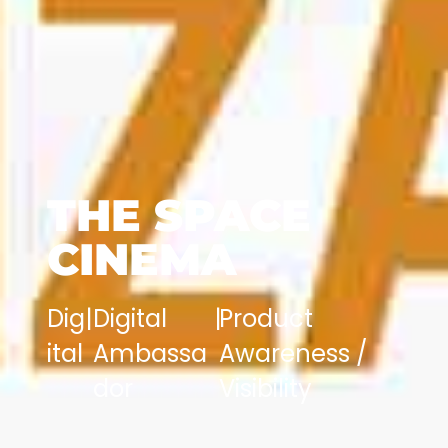
THE SPACE
CINEMA
Dig
|
Digital
|
Product
ital
Ambassa
Awareness /
dor
Visibility